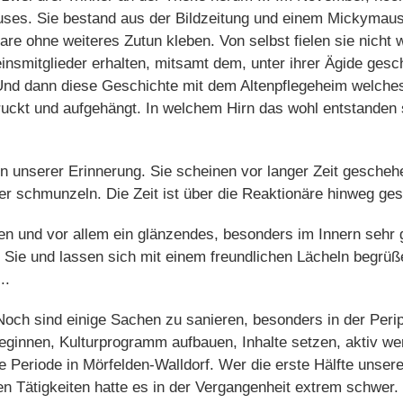
uses. Sie bestand aus der Bildzeitung und einem Mickymaus 
e ohne weiteres Zutun kleben. Von selbst fielen sie nicht w
insmitglieder erhalten, mitsamt dem, unter ihrer Ägide gesc
. Und dann diese Geschichte mit dem Altenpflegeheim welche
ruckt und aufgehängt. In welchem Hirn das wohl entstanden 
 unserer Erinnerung. Sie scheinen vor langer Zeit gescheh
r schmunzeln. Die Zeit ist über die Reaktionäre hinweg gesc
sen und vor allem ein glänzendes, besonders im Innern seh
 Sie und lassen sich mit einem freundlichen Lächeln begrüß
..
Noch sind einige Sachen zu sanieren, besonders in der Peri
ginnen, Kulturprogramm aufbauen, Inhalte setzen, aktiv we
nge Periode in Mörfelden-Walldorf. Wer die erste Hälfte unse
n Tätigkeiten hatte es in der Vergangenheit extrem schwer.