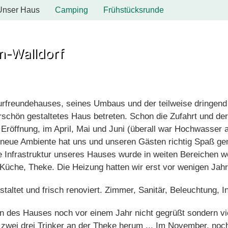
Unser Haus
Camping
Frühstücksrunde
n-Walldorf
rfreundehauses, seines Umbaus und der teilweise dringend 
rschön gestaltetes Haus betreten. Schon die Zufahrt und de
Eröffnung, im April, Mai und Juni (überall war Hochwasser a
as neue Ambiente hat uns und unseren Gästen richtig Spaß 
Die Infrastruktur unseres Hauses wurde in weiten Bereichen 
 Küche, Theke. Die Heizung hatten wir erst vor wenigen Jahr
altet und frisch renoviert. Zimmer, Sanitär, Beleuchtung, In
des Hauses noch vor einem Jahr nicht gegrüßt sondern viel
 zwei drei Trinker an der Theke herum ... Im November, noc